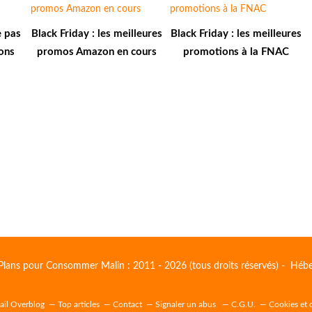
e pas
Black Friday : les meilleures
Black Friday : les meilleures
ons
promos Amazon en cours
promotions à la FNAC
Plans pour Consommer Malin : 2011 - 2026 (tous droits réservés) - Héb
tail Overblog
Top articles
Contact
Signaler un abus
C.G.U.
Cookies et 