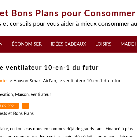
 et Bons Plans pour Consommer
 et conseils pour vous aider à mieux consommer au
N
ÉCONOMISER
IDÉES CADEAUX
LOISIRS
MADE I
e ventilateur 10-en-1 du futur
ries
>
Haxson Smart AirFan, le ventilateur 10-en-1 du futur
ovation
,
Maison
,
Ventilateur
5.09.2021
…
ests et Bons Plans
plaire, en tous cas nous en sommes déjà de grands fans. Financé à plus
nous ne sommes pas les seuls à avoir été séduits, nous vous faisons