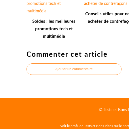
Conseils utiles pour n
Soldes : les meilleures
acheter de contrefaç
promotions tech et
multimédia
Commenter cet article
Ajouter un commentaire
© Tests et Bons 
Voir le profil de
Tests et Bons Plans
sur le por