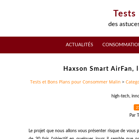
Tests
des astuces
ACTUALITÉS
CONSOMMATIO
Haxson Smart AirFan, l
Tests et Bons Plans pour Consommer Malin
>
Catego
high-tech
,
inn
2
Par T
Le projet que nous allons vous présenter risque de vous 
de 30 fois l'objectif en quelques jours il semble que 