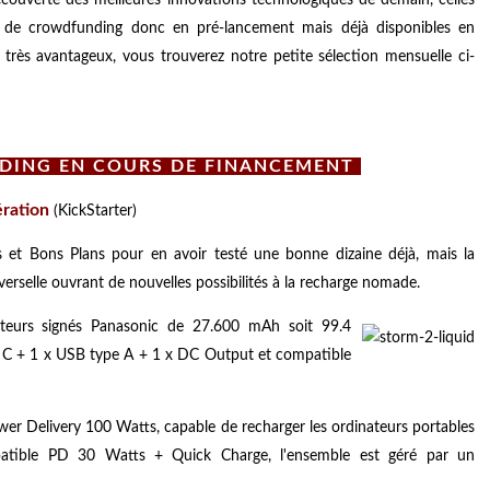
s de crowdfunding donc en pré-lancement mais déjà disponibles en
très avantageux, vous trouverez notre petite sélection mensuelle ci-
DING EN COURS DE FINANCEMENT
ération
(KickStarter)
s et Bons Plans pour en avoir testé une bonne dizaine déjà, mais la
rselle ouvrant de nouvelles possibilités à la recharge nomade.
ateurs signés Panasonic de 27.600 mAh soit 99.4
e C + 1 x USB type A + 1 x DC Output et compatible
er Delivery 100 Watts, capable de recharger les ordinateurs portables
atible PD 30 Watts + Quick Charge, l'ensemble est géré par un