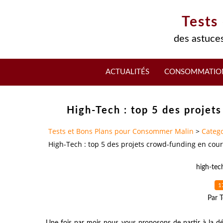
Tests
des astuces
ACTUALITÉS
CONSOMMATIO
High-Tech : top 5 des projet
Tests et Bons Plans pour Consommer Malin
>
Catego
High-Tech : top 5 des projets crowd-funding en cour
high-tec
1
Par T
Une fois par mois nous vous proposons de partir à la dé