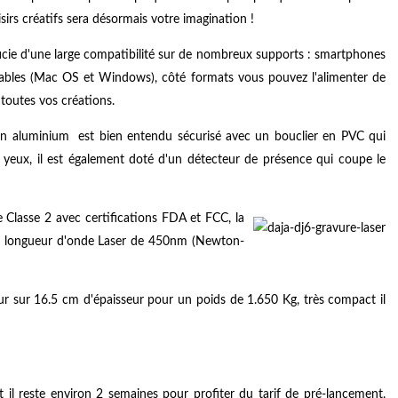
oisirs créatifs sera désormais votre imagination !
ficie d'une large compatibilité sur de nombreux supports : smartphones
ortables (Mac OS et Windows), côté formats vous pouvez l'alimenter de
toutes vos créations.
 en aluminium est bien entendu sécurisé avec un bouclier en PVC qui
s yeux, il est également doté d'un détecteur de présence qui coupe le
e Classe 2 avec certifications FDA et FCC, la
la longueur d'onde Laser de 450nm (Newton-
r sur 16.5 cm d'épaisseur pour un poids de 1.650 Kg, très compact il
 il reste environ 2 semaines pour profiter du tarif de pré-lancement,