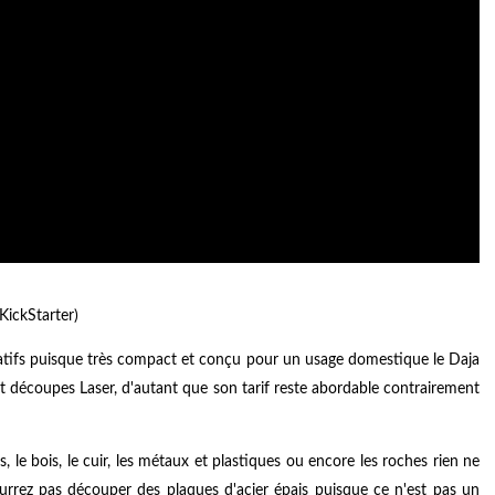
KickStarter)
créatifs puisque très compact et conçu pour un usage domestique le Daja
t découpes Laser, d'autant que son tarif reste abordable contrairement
 le bois, le cuir, les métaux et plastiques ou encore les roches rien ne
urrez pas découper des plaques d'acier épais puisque ce n'est pas un