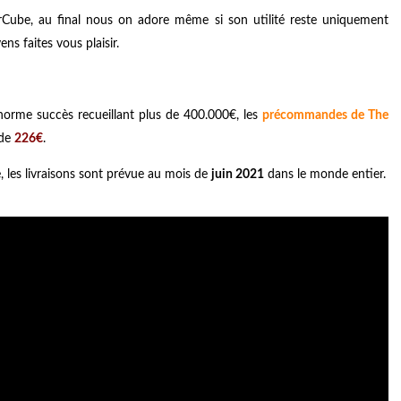
rCube, au final nous on adore même si son utilité reste uniquement
ns faites vous plaisir.
orme succès recueillant plus de 400.000€, les
précommandes de The
 de
226€
.
e, les livraisons sont prévue au mois de
juin 2021
dans le monde entier.