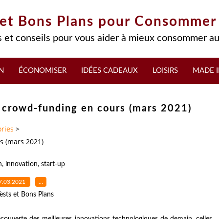
 et Bons Plans pour Consommer
 et conseils pour vous aider à mieux consommer au
N
ÉCONOMISER
IDÉES CADEAUX
LOISIRS
MADE I
s crowd-funding en cours (mars 2021)
ries
>
s (mars 2021)
h
,
innovation
,
start-up
7.03.2021
…
ests et Bons Plans
couverte des meilleures innovations technologiques de demain, celles