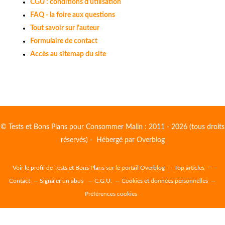
CGU : conditions d'utilisation
FAQ - la foire aux questions
Tout savoir sur l'auteur
Formulaire de contact
Accès au sitemap du site
© Tests et Bons Plans pour Consommer Malin : 2011 - 2026 (tous droits
réservés) - Hébergé par
Overblog
Voir le profil de
Tests et Bons Plans
sur le portail Overblog
Top articles
Contact
Signaler un abus
C.G.U.
Cookies et données personnelles
Préférences cookies