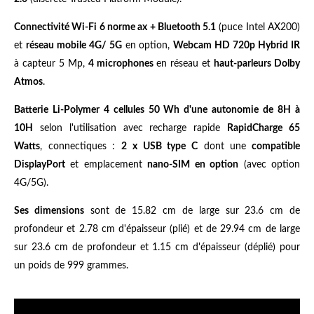
Connectivité Wi-Fi 6 norme ax + Bluetooth 5.1
(puce Intel AX200)
et
réseau mobile 4G/ 5G
en option,
Webcam HD 720p Hybrid IR
à capteur 5 Mp,
4 microphones
en réseau et
haut-parleurs Dolby
Atmos
.
Batterie Li-Polymer 4 cellules 50 Wh d'une autonomie de 8H à
10H
selon l'utilisation avec recharge rapide
RapidCharge 65
Watts
, connectiques :
2 x USB type C
dont une
compatible
DisplayPort
et emplacement
nano-SIM en option
(avec option
4G/5G).
Ses dimensions
sont de 15.82 cm de large sur 23.6 cm de
profondeur et 2.78 cm d'épaisseur (plié) et de 29.94 cm de large
sur 23.6 cm de profondeur et 1.15 cm d'épaisseur (déplié) pour
un poids de 999 grammes.