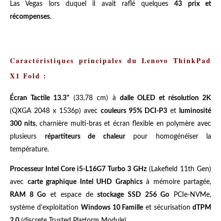
Las Vegas lors duquel il avait raflé quelques
43 prix et
récompenses
.
Caractéristiques principales du Lenovo ThinkPad
X1 Fold :
Écran Tactile 13.3"
(33,78 cm) à
dalle OLED et résolution 2K
(QXGA 2048 x 1536p) avec
couleurs 95% DCI-P3
et
luminosité
300 nits
, charnière multi-bras et écran flexible en polymère avec
plusieurs
répartiteurs de chaleur
pour homogénéiser la
température.
Processeur Intel Core i5-L16G7 Turbo 3 GHz
(Lakefield 11th Gen)
avec
carte graphique Intel UHD Graphics
à mémoire partagée,
RAM 8 Go
et espace de
stockage SSD 256 Go
PCIe-NVMe,
système d'exploitation
Windows 10 Famille
et sécurisation
dTPM
2.0
(discrete Trusted Platform Module).