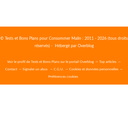
© Tests et Bons Plans pour Consommer Malin : 2011 - 2026 (tous droits
réservés) - Hébergé par
Overblog
Voir le profil de
Tests et Bons Plans
sur le portail Overblog
Top articles
Contact
Signaler un abus
C.G.U.
Cookies et données personnelles
Préférences cookies