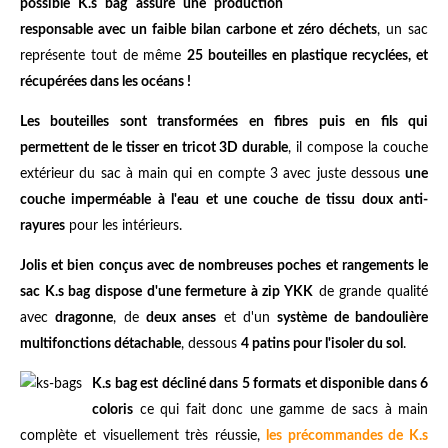
possible K.s bag assure une production
responsable avec un faible bilan carbone et zéro déchets
, un sac
représente tout de même
25 bouteilles en plastique recyclées, et
récupérées dans les océans !
Les bouteilles sont transformées en fibres puis en fils qui
permettent de le tisser en tricot 3D durable
, il compose la couche
extérieur du sac à main qui en compte 3 avec juste dessous
une
couche imperméable à l'eau et une couche de tissu doux anti-
rayures
pour les intérieurs.
Jolis et bien conçus avec de nombreuses poches et rangements le
sac K.s bag dispose d'une fermeture à zip YKK
de grande qualité
avec
dragonne
, de
deux anses
et d'un
système de bandoulière
multifonctions détachable
, dessous
4 patins pour l'isoler du sol
.
K.s bag est décliné dans 5 formats et disponible dans 6
coloris
ce qui fait donc une gamme de sacs à main
complète et visuellement très réussie,
les précommandes de K.s