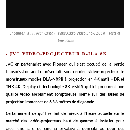
Enceintes Hi-Fi Focal Kanta @ Paris Audio Vidéo Show 2018 - Tests et
Bons Plans
- JVC VIDEO-PROJECTEUR D-ILA 8K
JVC en partenariat avec Pioneer
qui s'est occupé de la partie
transmission audio
présentait son dernier vidéo-projecteur, le
monstrueux modèle DLA-NX9B
à projection en
4K natif HDR et
THX 4K Display
et
technologie 8K e-shift qui lui procurent une
qualité vidéo absolument somptueuse
même sur des
tailles de
projection immenses de 6 à 8 mètres de diagonale
.
Certainement ce qu'il se fait de mieux à l'heure actuelle sur le
marché des vidéo-projecteurs haut de gamme
à installer pour
créer une salle de cinéma privative à domicile ou pour des