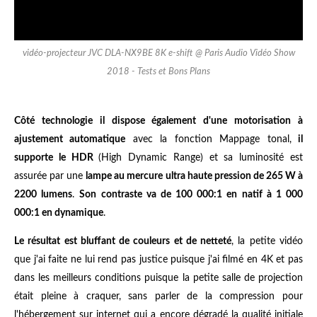
vidéo-projecteur JVC DLA-NX9BE 8K e-shift @ Paris Audio Vidéo Show
2018 - Tests et Bons Plans
Côté technologie il dispose également d'une motorisation à
ajustement automatique
avec la fonction Mappage tonal,
il
supporte le HDR
(High Dynamic Range) et sa luminosité est
assurée par une
lampe au mercure ultra haute pression de 265 W à
2200 lumens
.
Son contraste va de 100 000:1 en natif à 1 000
000:1 en dynamique
.
Le résultat est bluffant de couleurs et de netteté
, la petite vidéo
que j'ai faite ne lui rend pas justice puisque j'ai filmé en 4K et pas
dans les meilleurs conditions puisque la petite salle de projection
était pleine à craquer, sans parler de la compression pour
l'hébergement sur internet qui a encore dégradé la qualité initiale