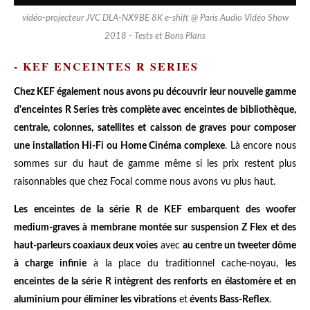
vidéo-projecteur JVC DLA-NX9BE 8K e-shift @ Paris Audio Vidéo Show
2018 - Tests et Bons Plans
- KEF ENCEINTES R SERIES
Chez KEF également nous avons pu découvrir leur nouvelle gamme
d'enceintes R Series très complète avec enceintes de bibliothèque,
centrale, colonnes, satellites et caisson de graves pour composer
une installation Hi-Fi ou Home Cinéma complexe
. Là encore nous
sommes sur du haut de gamme même si les prix restent plus
raisonnables que chez Focal comme nous avons vu plus haut.
Les enceintes de la série R de KEF embarquent des woofer
medium-graves à membrane montée sur suspension Z Flex et des
haut-parleurs coaxiaux deux voies
avec
au centre un tweeter dôme
à charge infinie
à la place du traditionnel cache-noyau,
les
enceintes de la série R intègrent des renforts en élastomère et en
aluminium pour éliminer les vibrations
et
évents Bass-Reflex
.