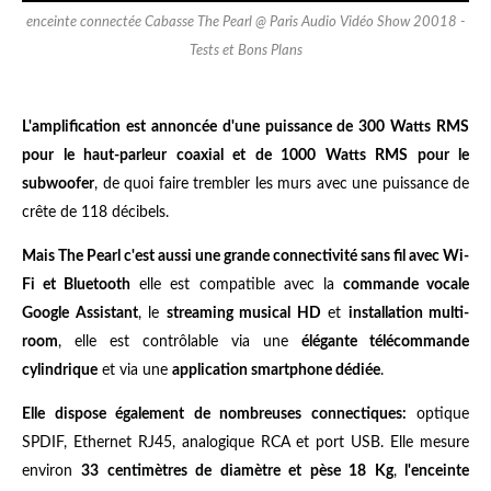
enceinte connectée Cabasse The Pearl @ Paris Audio Vidéo Show 20018 -
Tests et Bons Plans
L'amplification est annoncée d'une puissance de 300 Watts RMS
pour le haut-parleur coaxial et de 1000 Watts RMS pour le
subwoofer
, de quoi faire trembler les murs avec une puissance de
crête de 118 décibels.
Mais The Pearl c'est aussi une grande connectivité sans fil avec Wi-
Fi et Bluetooth
elle est compatible avec la
commande vocale
Google Assistant
, le
streaming musical HD
et
installation multi-
room
, elle est contrôlable via une
élégante télécommande
cylindrique
et via une
application smartphone dédiée
.
Elle dispose également de nombreuses connectiques:
optique
SPDIF, Ethernet RJ45, analogique RCA et port USB. Elle mesure
environ
33 centimètres de diamètre et pèse 18 Kg
,
l'enceinte