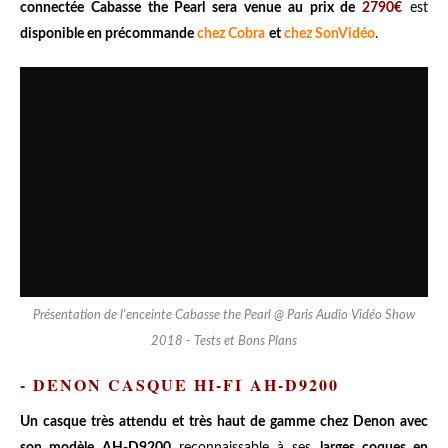
connectée Cabasse the Pearl sera venue au prix de
2790€
est
disponible en précommande
chez Cobra
et
chez SonVidéo
.
Présentation de l'enceinte Cabasse the Pearl @ Paris Audio Vidéo Show
2018 - Tests et Bons Plans
- DENON CASQUE HI-FI AH-D9200
Un casque très attendu et très haut de gamme chez Denon avec
son modèle AH-D9200
reconnaissable à ses
larges coques en