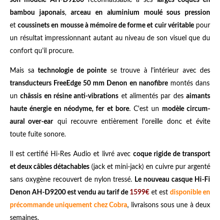
bambou japonais
,
arceau en aluminium moulé sous pression
et
coussinets en mousse à mémoire de forme et cuir véritable
pour
un résultat impressionnant autant au niveau de son visuel que du
confort qu'il procure.
Mais sa
technologie de pointe
se trouve à l'intérieur avec des
transducteurs FreeEdge 50 mm Denon en nanofibre
montés dans
un
châssis en résine anti-vibrations
et alimentés par des
aimants
haute énergie en néodyme, fer et bore
. C'est un
modèle circum-
aural over-ear
qui recouvre entièrement l'oreille donc et évite
toute fuite sonore.
Il est certifié Hi-Res Audio et livré avec
coque rigide de transport
et deux câbles détachables
(jack et mini-jack) en cuivre pur argenté
sans oxygène recouvert de nylon tressé.
Le nouveau casque Hi-Fi
Denon AH-D9200 est vendu au tarif de
1599€
et est
disponible en
précommande uniquement chez Cobra
, livraisons sous une à deux
semaines.