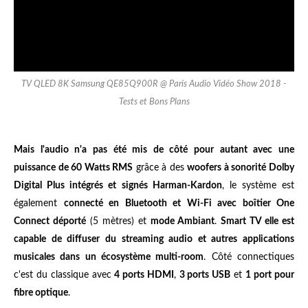
TV QLED 8K Samsung QE85Q900R @ Paris Audio Vidéo Show 2018 -
Tests et Bons Plans
Mais l'audio n'a pas été mis de côté pour autant avec une
puissance de 60 Watts RMS
grâce à des
woofers à sonorité Dolby
Digital Plus intégrés et signés Harman-Kardon
, le système est
également
connecté en Bluetooth et Wi-Fi avec boîtier One
Connect déporté
(5 mètres) et
mode Ambiant
.
Smart TV elle est
capable de diffuser du streaming audio et autres applications
musicales dans un écosystème multi-room
. Côté connectiques
c'est du classique avec
4 ports HDMI
,
3 ports USB
et
1 port pour
fibre optique
.