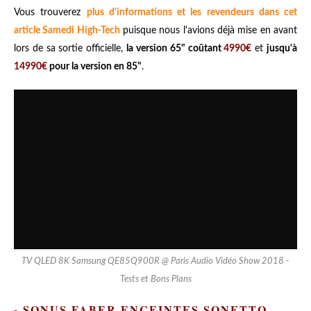
Vous trouverez
plus d'informations et les revendeurs dans cet
article Samedi High-Tech
puisque nous l'avions déjà mise en avant
lors de sa sortie officielle,
la version 65" coûtant
4990€
et
jusqu'à
14990€
pour la version en 85"
.
TV QLED 8K Samsung QE85Q900R @ Paris Audio Vidéo Show 2018 -
Tests et Bons Plans
- SONUS FABER ENCEINTES SONETTO