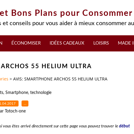
 et Bons Plans pour Consommer
 et conseils pour vous aider à mieux consommer au
N
ÉCONOMISER
IDÉES CADEAUX
LOISIRS
MADE I
 ARCHOS 55 HELIUM ULTRA
ries
>
AVIS: SMARTPHONE ARCHOS 55 HELIUM ULTRA
ts
,
Smartphone
,
technologie
1.04.2017
…
ar Totoch-one
 si vous êtes arrivé directement sur cette page vous pouvez trouver le
début