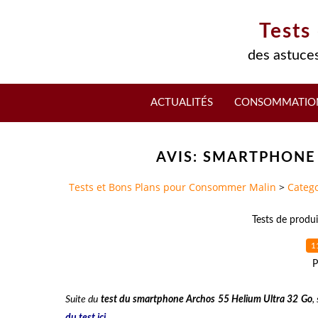
Tests
des astuces
ACTUALITÉS
CONSOMMATIO
AVIS: SMARTPHONE
Tests et Bons Plans pour Consommer Malin
>
Catego
Tests de produi
1
P
Suite du
test du smartphone Archos 55 Helium Ultra 32 Go
,
du test ici
.