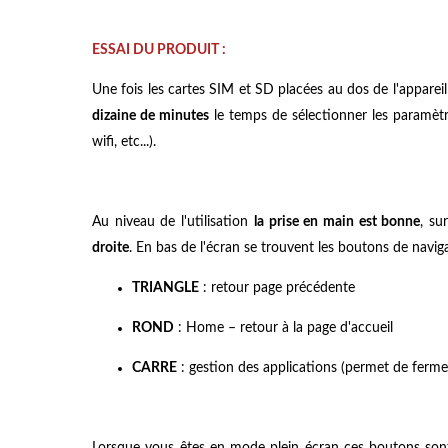
ESSAI DU PRODUIT :
Une fois les cartes SIM et SD placées au dos de l'appareil i
dizaine de minutes
le temps de sélectionner les paramètre
wifi, etc...).
Au niveau de l'utilisation
la prise en main est bonne
, su
droite
. En bas de l'écran se trouvent les boutons de naviga
TRIANGLE
: retour page précédente
ROND
: Home – retour à la page d'accueil
CARRE
: gestion des applications (permet de fermer
Lorsque vous êtes en mode plein écran ces boutons sont 