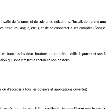
l suffit de l'allumer et de suivre les indications,
l'installation prend une
s basiques (langue, etc...), et de se connecter à ses comptes (Google,
r les tranches les deux boutons de contrôle :
veille à gauche et son à
tion qui sont intégrés à l'écran et non dessous :
 ou d'accéder à tous les dossiers et applications ouvertes)
cachés, pour les voir il faut
scroller du haut de l'écran vers le bas
, ils