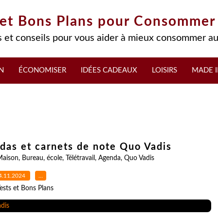
 et Bons Plans pour Consommer
 et conseils pour vous aider à mieux consommer au
N
ÉCONOMISER
IDÉES CADEAUX
LOISIRS
MADE I
ndas et carnets de note Quo Vadis
Maison
,
Bureau
,
école
,
Télétravail
,
Agenda
,
Quo Vadis
4.11.2024
…
ests et Bons Plans