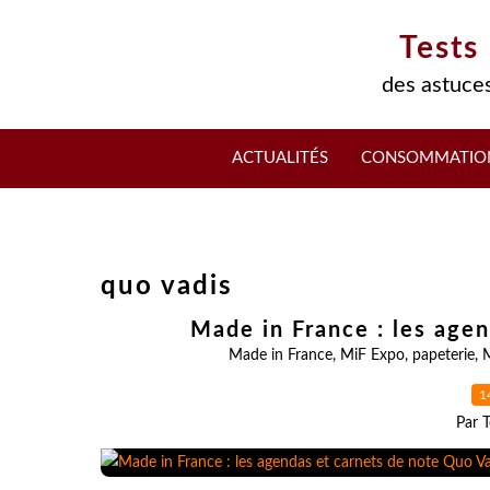
Tests
des astuces
ACTUALITÉS
CONSOMMATIO
quo vadis
Made in France : les age
Made in France
,
MiF Expo
,
papeterie
,
1
Par T