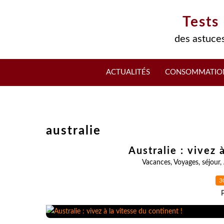
Tests
des astuces
ACTUALITÉS
CONSOMMATIO
australie
Australie : vivez 
Vacances
,
Voyages
,
séjour
,
3