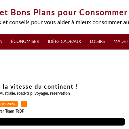
 et Bons Plans pour Consommer
 et conseils pour vous aider à mieux consommer au
N
ÉCONOMISER
IDÉES CADEAUX
LOISIRS
MADE I
à la vitesse du continent !
Australie
,
road-trip
,
voyager
,
réservation
0.01.2026
…
Par Team TeBP