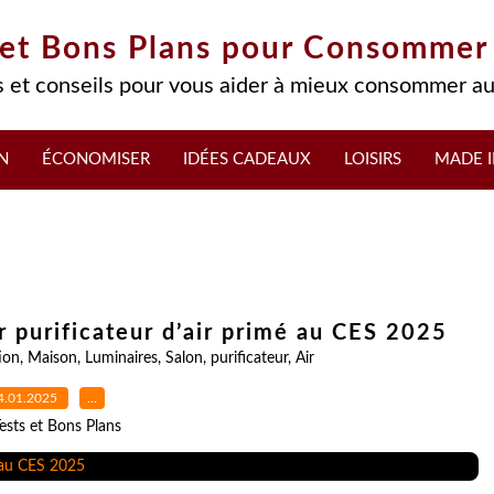
 et Bons Plans pour Consommer
 et conseils pour vous aider à mieux consommer au
N
ÉCONOMISER
IDÉES CADEAUX
LOISIRS
MADE I
r purificateur d’air primé au CES 2025
ion
,
Maison
,
Luminaires
,
Salon
,
purificateur
,
Air
4.01.2025
…
ests et Bons Plans