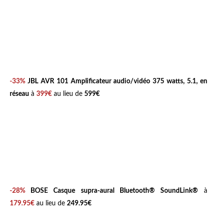
/
S
5
0
0
+
C
-33%
JBL AVR 101 Amplificateur audio/vidéo 375 watts, 5.1, en
H
réseau
à
399€
au lieu de
599€
R
O
M
E
.
h
t
m
-28%
BOSE
Casque supra-aural Bluetooth® SoundLink®
à
l
179.95€
au lieu de
249.95€
?