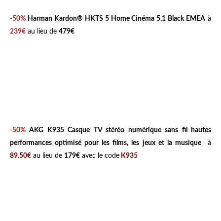
f
-50%
Harman Kardon® HKTS 5 Home Cinéma 5.1 Black EMEA
à
r
239€
au lieu de
479€
.
j
b
l
.
c
o
m
-50%
AKG K935 Casque TV stéréo numérique sans fil hautes
/
performances optimisé pour les films, les jeux et la musique
à
c
89.50€
au lieu de
179€
avec le code
K935
a
s
q
u
e