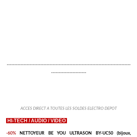
d
w
v
a
r
_
S
5
---------------------------------------------------------------------------------
0
-----------------------
0
%
2
0
ACCES DIRECT A TOUTES LES SOLDES ELECTRO DEPOT
C
H
HI-TECH / AUDIO / VIDEO
R
O
-60%
NETTOYEUR BE YOU ULTRASON BY-UC50 (bijoux,