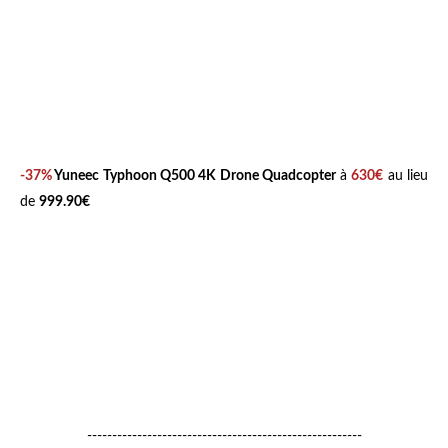
-37%
Yuneec Typhoon Q500 4K Drone Quadcopter
à
630€
au lieu
de
999.90€
-------------------------------------------------------