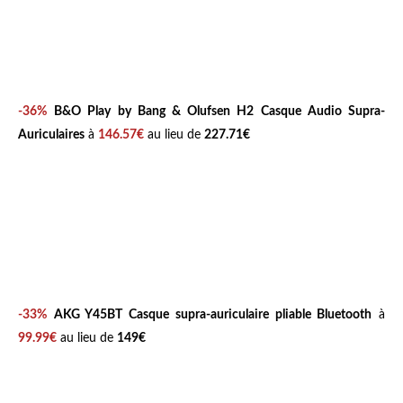
r
c
u
m
-
-36%
B&O Play by Bang & Olufsen H2 Casque Audio Supra-
a
Auriculaires
à
146.57€
au lieu de
227.71€
u
r
i
c
u
l
a
i
-33%
AKG Y45BT Casque supra-auriculaire pliable Bluetooth
à
r
99.99€
au lieu de
149€
e
s