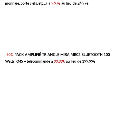
M
monnaie, porte clefs, etc...)
à
9.97€
au lieu de
24.97€
E
_
c
o
l
o
r
-50%
PACK AMPLIFIÉ TRIANGLE MIRA MR02 BLUETOOTH
100
=
Watts RMS + télécommande
à
99.99€
au lieu de
199.99€
C
h
r
o
m
e