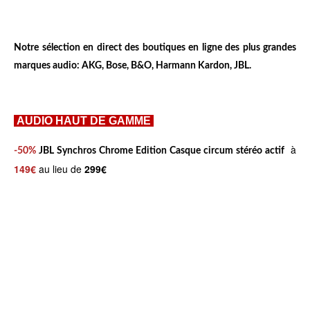
Notre sélection en direct des boutiques en ligne des plus grandes
marques audio: AKG, Bose, B&O, Harmann Kardon, JBL.
AUDIO HAUT DE GAMME
à
-50%
JBL Synchros Chrome Edition Casque circum stéréo actif
149€
au lieu de
299€
D
h
e
t
t
t
a
p
i
:
l
/
s
/