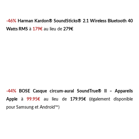
s
-
e
-46%
Harman Kardon® SoundSticks® 2.1 Wireless Bluetooth 40
t
Watts RMS
à
179€
au lieu de
279€
-
e
c
o
u
t
e
-44%
BOSE
Casque circum-aural SoundTrue® II – Appareils
u
Apple
à
99.95€
au lieu de
179.95€ (
également disponible
r
pour
Samsung et Android™)
s
-
c
i