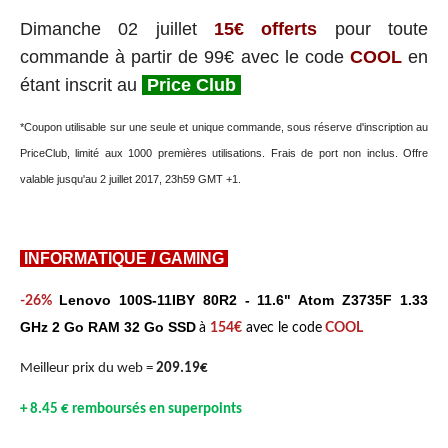
Dimanche 02 juillet
15€ offerts
pour toute
commande à partir de 99€ avec le code
COOL
en
étant inscrit au
Price Club
*Coupon utilisable sur une seule et unique commande, sous réserve d'inscription au
PriceClub, limité aux 1000 premières utilisations. Frais de port non inclus. Offre
valable jusqu'au 2 juillet 2017, 23h59 GMT +1.
INFORMATIQUE / GAMING
Lenovo 100S-11IBY 80R2 - 11.6" Atom Z3735F 1.33
-26%
GHz 2 Go RAM 32 Go SSD
à
154€
avec le code
COOL
Meilleur prix du web =
209.19€
+ 8.45 € remboursés en superpoints