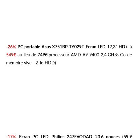
-26%
PC portable
Asus X751BP-TY029T
Ecran LED 17,3" HD+
à
549€
au lieu de
749€
(processeur AMD A9-9400 2,4 GHz8 Go de
mémoire vive - 2 To HDD)
-17%
Ecran PC
LED
Philips 247E6QDAD
23,6 pouces (59,9