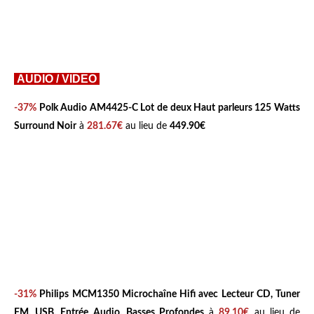
AUDIO / VIDEO
-37%
Polk Audio AM4425-C Lot de deux Haut parleurs 125 Watts
Surround Noir
à
281.67€
au lieu de
449.90€
-31%
Philips MCM1350 Microchaîne Hifi avec Lecteur CD, Tuner
FM, USB, Entrée Audio, Basses Profondes
à
89.10€
au lieu de