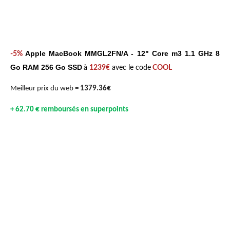
Apple MacBook MMGL2FN/A - 12" Core m3 1.1 GHz 8
-5%
Go RAM 256 Go SSD
à
1239€
avec le code
COOL
Meilleur prix du web =
1379.36€
+ 62.70 € remboursés en superpoints