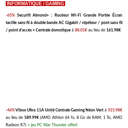
INFORMATIQUE / GAMING
-65%
Securifi Almond+ : Routeur Wi-Fi Grande Portée Écran
tactile sans fil à double bande AC Gigabit / répéteur / pont sans fil
/ point d'accès + Centrale domotique
à
88.01€
au lieu de
161.98€
-46%
V
ibox Ultra 11A Unité Centrale Gaming Néon Vert
à
315.98€
au lieu de
589.99€
(AMD Athlon 64 fx, 8 Go de RAM, 1 To, AMD
Radeon R7)
+ jeu PC War Thunder offert