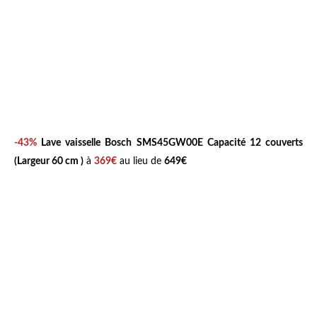
-43%
Lave vaisselle
Bosch SMS45GW00E
Capacité 12 couverts
(Largeur 60 cm )
à
369€
au lieu de
649€