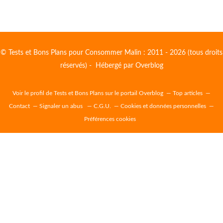
© Tests et Bons Plans pour Consommer Malin : 2011 - 2026 (tous droits
réservés) - Hébergé par
Overblog
Voir le profil de
Tests et Bons Plans
sur le portail Overblog
Top articles
Contact
Signaler un abus
C.G.U.
Cookies et données personnelles
Préférences cookies