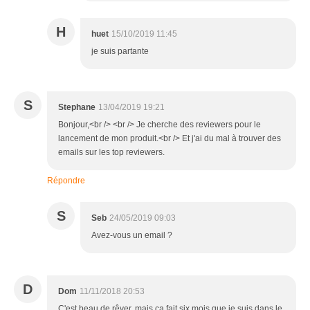
H
huet
15/10/2019 11:45
je suis partante
S
Stephane
13/04/2019 19:21
Bonjour,<br /> <br /> Je cherche des reviewers pour le
lancement de mon produit.<br /> Et j'ai du mal à trouver des
emails sur les top reviewers.
Répondre
S
Seb
24/05/2019 09:03
Avez-vous un email ?
D
Dom
11/11/2018 20:53
C'est beau de rêver, mais ça fait six mois que je suis dans le