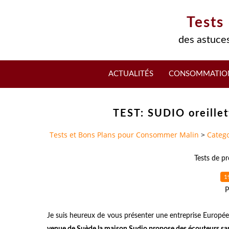
Tests
des astuces
ACTUALITÉS
CONSOMMATIO
TEST: SUDIO oreillet
Tests et Bons Plans pour Consommer Malin
>
Catego
Tests de pr
1
P
Je suis heureux de vous présenter une entreprise Européen
venue de Suède la maison
Sudio
propose des écouteurs sans