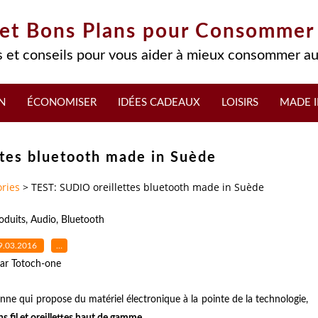
 et Bons Plans pour Consommer
 et conseils pour vous aider à mieux consommer au
N
ÉCONOMISER
IDÉES CADEAUX
LOISIRS
MADE I
tes bluetooth made in Suède
ries
>
TEST: SUDIO oreillettes bluetooth made in Suède
oduits
,
Audio
,
Bluetooth
9.03.2016
…
ar Totoch-one
ne qui propose du matériel électronique à la pointe de la technologie,
 fil et oreillettes haut de gamme
.