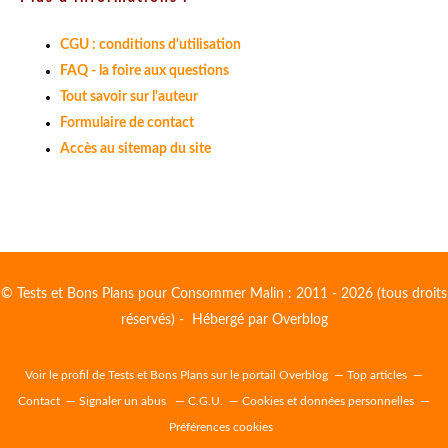
CGU : conditions d'utilisation
FAQ - la foire aux questions
Tout savoir sur l'auteur
Formulaire de contact
Accès au sitemap du site
© Tests et Bons Plans pour Consommer Malin : 2011 - 2026 (tous droits
réservés) - Hébergé par
Overblog
Voir le profil de
Tests et Bons Plans
sur le portail Overblog
Top articles
Contact
Signaler un abus
C.G.U.
Cookies et données personnelles
Préférences cookies