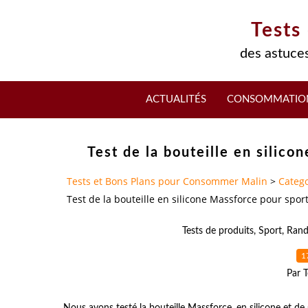
Tests
des astuces
ACTUALITÉS
CONSOMMATIO
Test de la bouteille en silic
Tests et Bons Plans pour Consommer Malin
>
Catego
Test de la bouteille en silicone Massforce pour spor
Tests de produits
,
Sport
,
Ran
1
Par T
Nous avons testé la bouteille Massforce, en silicone et de