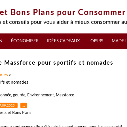
 et Bons Plans pour Consommer
 et conseils pour vous aider à mieux consommer au
N
ÉCONOMISER
IDÉES CADEAUX
LOISIRS
MADE I
one Massforce pour sportifs et nomades
ries
>
tifs et nomades
donnée
,
gourde
,
Environnement
,
Massforce
7.09.2023
…
ests et Bons Plans
 grande contenance elle a été spécialement conçue pour l'usage sportif.