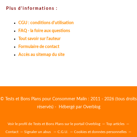
Plus d'informations :
CGU : conditions d'utilisation
FAQ - la foire aux questions
Tout savoir sur l'auteur
Formulaire de contact
Accès au sitemap du site
© Tests et Bons Plans pour Consommer Malin : 2011 - 2026 (tous droits
réservés) - Hébergé par
Overblog
Voir le profil de
Tests et Bons Plans
sur le portail Overblog
Top articles
Contact
Signaler un abus
C.G.U.
Cookies et données personnelles