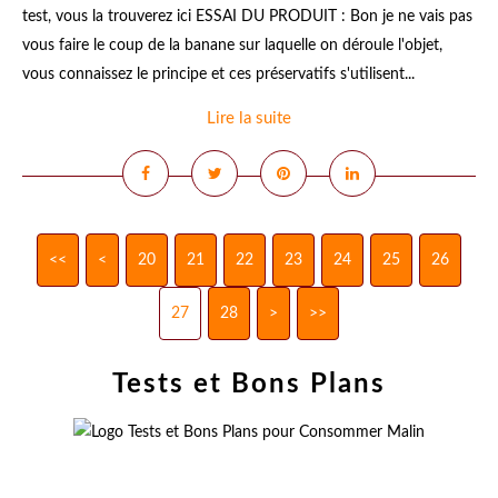
test, vous la trouverez ici ESSAI DU PRODUIT : Bon je ne vais pas
vous faire le coup de la banane sur laquelle on déroule l'objet,
vous connaissez le principe et ces préservatifs s'utilisent...
Lire la suite
<<
<
10
20
21
22
23
24
25
26
27
28
>
>>
Tests et Bons Plans