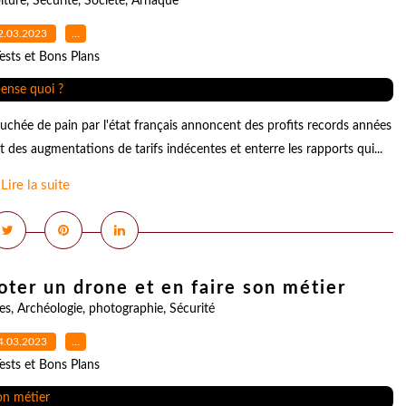
iture
,
Sécurité
,
Société
,
Arnaque
2.03.2023
…
ests et Bons Plans
ouchée de pain par l'état français annoncent des profits records années
des augmentations de tarifs indécentes et enterre les rapports qui...
Lire la suite
oter un drone et en faire son métier
es
,
Archéologie
,
photographie
,
Sécurité
4.03.2023
…
ests et Bons Plans