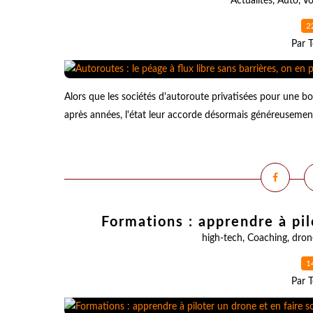
Actualités
,
Auto
,
Vo
2
Par T
Alors que les sociétés d'autoroute privatisées pour une b
après années, l'état leur accorde désormais généreusement 
Formations : apprendre à pil
high-tech
,
Coaching
,
dron
1
Par T