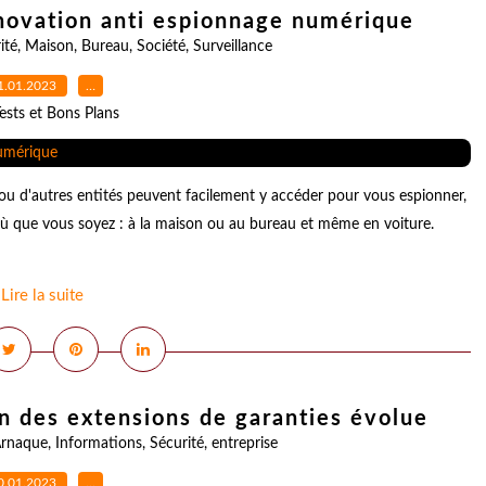
nnovation anti espionnage numérique
ité
,
Maison
,
Bureau
,
Société
,
Surveillance
1.01.2023
…
ests et Bons Plans
ou d'autres entités peuvent facilement y accéder pour vous espionner,
ù que vous soyez : à la maison ou au bureau et même en voiture.
Lire la suite
ion des extensions de garanties évolue
rnaque
,
Informations
,
Sécurité
,
entreprise
0.01.2023
…