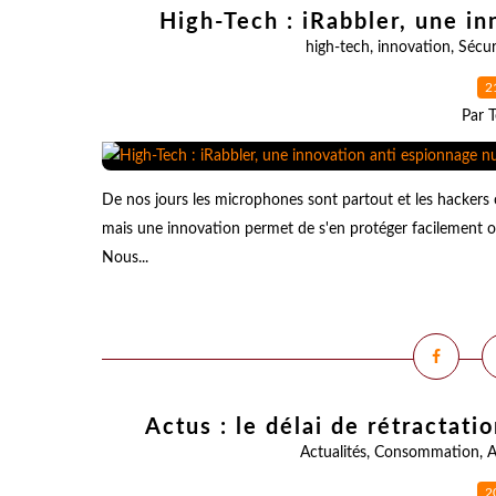
High-Tech : iRabbler, une i
high-tech
,
innovation
,
Sécur
2
Par T
De nos jours les microphones sont partout et les hackers 
mais une innovation permet de s'en protéger facilement o
Nous...
Actus : le délai de rétractat
Actualités
,
Consommation
,
A
2