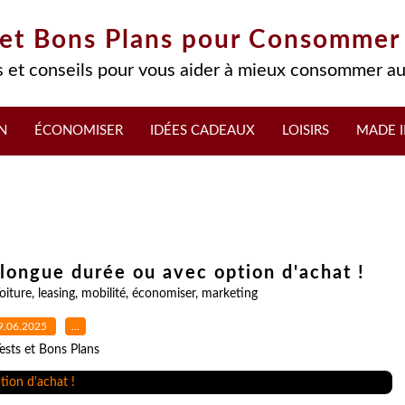
 et Bons Plans pour Consommer
 et conseils pour vous aider à mieux consommer au
N
ÉCONOMISER
IDÉES CADEAUX
LOISIRS
MADE I
 longue durée ou avec option d'achat !
oiture
,
leasing
,
mobilité
,
économiser
,
marketing
9.06.2025
…
ests et Bons Plans