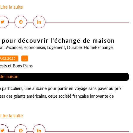
Lire la suite
pour découvrir l'échange de maison
on
,
Vacances
,
économiser
,
Logement
,
Durable
,
HomeExchange
9.02.2025
…
ests et Bons Plans
rticuliers, une aubaine pour partir en voyage sans payer au prix
ness des géants américains, cette société française innovante de
Lire la suite