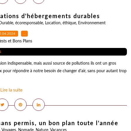
vations d'hébergements durables
Durable
,
écoresponsable
,
Location
,
éthique
,
Environnement
2.04.2024
…
ests et Bons Plans
n indispensable, mais aussi source de pollutions ils ont un gros
 pour répondre à notre besoin de changer d'air, sans pour autant trop
Lire la suite
sans permis, un bon plan toute l'année
,
Voyages
,
Nomade
,
Nature
,
Vacances