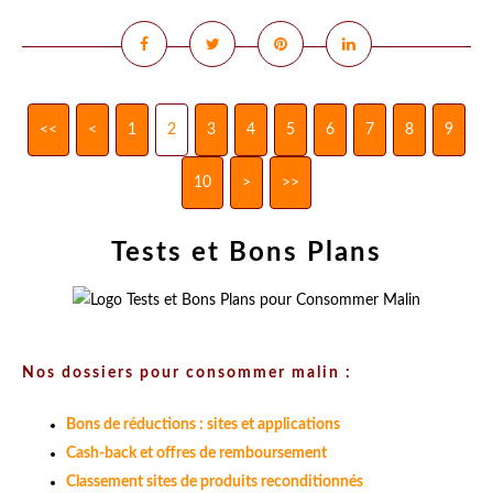
<<
<
1
2
3
4
5
6
7
8
9
10
20
>
>>
Tests et Bons Plans
Nos dossiers pour consommer malin :
Bons de réductions : sites et applications
Cash-back et offres de remboursement
Classement sites de produits reconditionnés