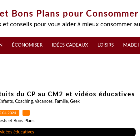
 et Bons Plans pour Consommer
 et conseils pour vous aider à mieux consommer au
N
ÉCONOMISER
IDÉES CADEAUX
LOISIRS
MADE I
atuits du CP au CM2 et vidéos éducatives
Enfants
,
Coaching
,
Vacances
,
Famille
,
Geek
0.04.2024
…
ests et Bons Plans