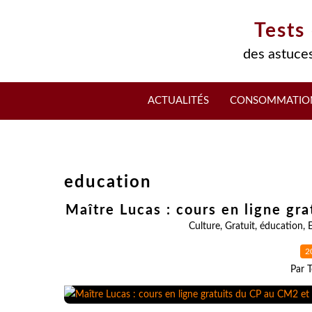
Tests
des astuces
ACTUALITÉS
CONSOMMATIO
education
Maître Lucas : cours en ligne gr
Culture
,
Gratuit
,
éducation
,
2
Par T