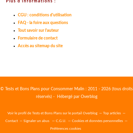
Plus d'informations :
CGU : conditions d'utilisation
FAQ - la foire aux questions
Tout savoir sur l'auteur
Formulaire de contact
Accès au sitemap du site
© Tests et Bons Plans pour Consommer Malin : 2011 - 2026 (tous droits
réservés) - Hébergé par
Overblog
Voir le profil de
Tests et Bons Plans
sur le portail Overblog
Top articles
Contact
Signaler un abus
C.G.U.
Cookies et données personnelles
Préférences cookies