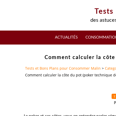
Tests
des astuces
ACTUALITÉS
CONSOMMATIO
Comment calculer la côte
Tests et Bons Plans pour Consommer Malin
>
Catego
Comment calculer la côte du pot (poker technique d
1
P
Le poker et ses côtes, vous en entendez parler régu