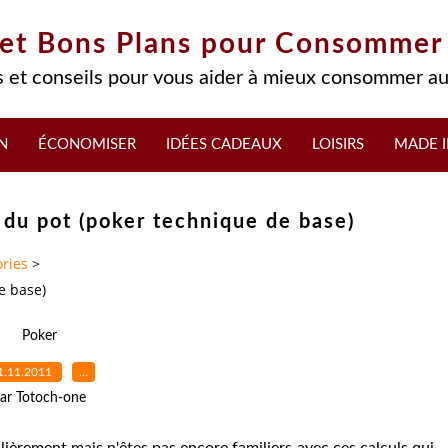
 et Bons Plans pour Consommer
 et conseils pour vous aider à mieux consommer au
N
ÉCONOMISER
IDÉES CADEAUX
LOISIRS
MADE I
 du pot (poker technique de base)
ries
>
e base)
Poker
1.11.2011
…
ar Totoch-one
lièrement mais n'êtes pas encore familiers avec ces calculs qui