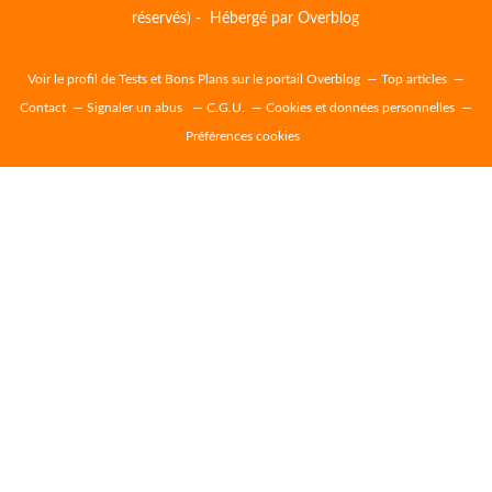
réservés) - Hébergé par
Overblog
Voir le profil de
Tests et Bons Plans
sur le portail Overblog
Top articles
Contact
Signaler un abus
C.G.U.
Cookies et données personnelles
Préférences cookies